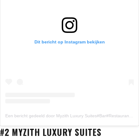
Dit bericht op Instagram bekijken
Een bericht gedeeld door Myzith Luxury Suites#Bar#Restaurant (@myzith_luxury_suites)
#2 MYZITH LUXURY SUITES