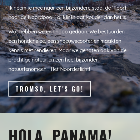
Ik neem je mee naar een bijzondere stad, de ‘Poort
naar de Noordpool’, al klinkt dat kouder dan het is.
Wat hebben we een hoop gedaan. We bestuurden
een hondenslee, een sneeuwscooter en maakten
kennis met rendieren. Maar we genoten ook van de
prachtige natuur en een heel bijzonder
natuurfenomeen… Het Noorderlicht!
TROMSØ, LET'S GO!
HOLA, PANAMA!