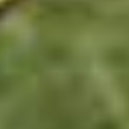
SAMSUNG
Ga naar je instellingen, zoek naar ‘IMEI’ en druk op ‘IMEI
informatie’. Als daar ergens staat ‘IMEI (eSIM)’ dan kan je
het gebruiken. Kan je ‘IMEI’ niet vinden? Ga dan eens naar
Telefoon > Status.
ANDERE ANDROIDS
Bel naar: *#06#
Als je smartphone een eSIM ondersteunt, zie je in ‘EID’ op
het scherm staan.
IPHONE
Alle toestellen die na iPhone XS in 2018 zijn gelanceerd
ondersteunen een eSIM.
>> Je kan de e-SIM hier aanschaffen.
Heb je daarna een