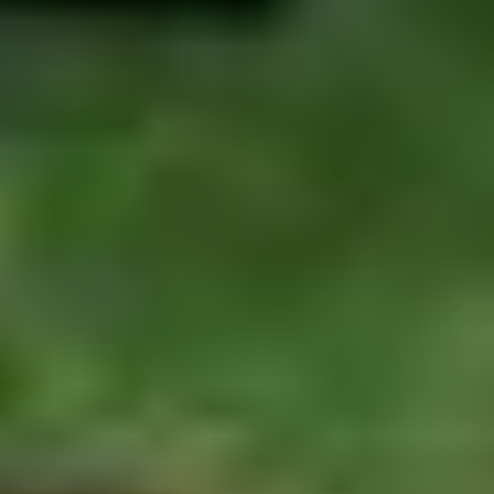
rechtstreekse vluchten van België naar Thailand. We
sommen een aantal opties op:
Rechtstreeks vliegen vanuit
Amsterdam
via KLM of Eva
Air.
Vliegen vanaf Brussel naar Bangkok met een tussenstop
in
Abu Dhabi
via Etihad Airways.
Met Emirates maak je een tussenstop in
Dubai
.
Met Qatar Airways maak je een tussenstop in
Doha
.
Over het algemeen hoef je je geen zorgen te maken over je
bagage. Als je één ticket koopt, wordt je bagage gewoon
doorgelabeld.
Als één van deze steden op jouw bucketlist staan, is het
hartstikke leuk om een paar dagen extra te blijven!
GAAN ER RECHTSTREEKSE VLUCHTEN NAAR