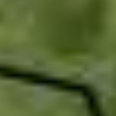
probleem, is de klantenservice heel hulpvaardig. Zo dacht ik
dat het niet werkte, maar was de foutmelding onterecht.
Eenmaal in Bangkok toegekomen, had ik razendsnel
internet.
BEKIJK ONZE REISVIDEO: VAN
KANCHANABURI TOT KOH
PHANGAN, VAN WITTE
STRANDEN TOT
WOLKENKRABBERS.