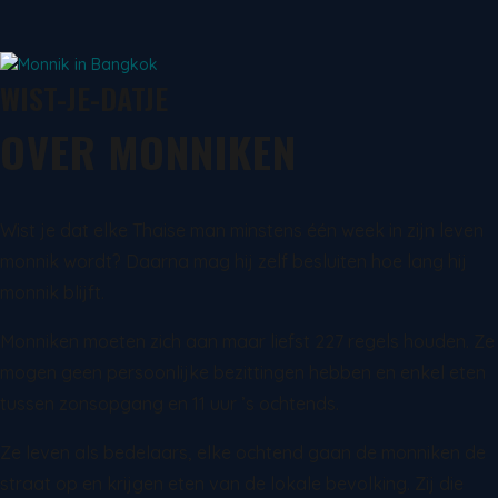
WIST-JE-DATJE
OVER MONNIKEN
Wist je dat elke Thaise man minstens één week in zijn leven
monnik wordt? Daarna mag hij zelf besluiten hoe lang hij
monnik blijft.
Monniken moeten zich aan maar liefst 227 regels houden. Ze
mogen geen persoonlijke bezittingen hebben en enkel eten
tussen zonsopgang en 11 uur ’s ochtends.
Ze leven als bedelaars, elke ochtend gaan de monniken de
straat op en krijgen eten van de lokale bevolking. Zij die