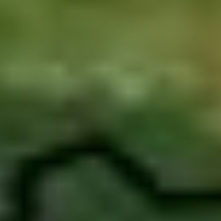
JE ULTIEME REISGIDS NAAR
THAILAND.
Ontdek alles wat je moet weten over dit prachtige land.
WAT IS DE THAISE MUNTEENHEID?
De munteenheid in Thailand is de Thaise baht. 1 euro is
ongeveer 37 baht. De baht wordt ook aangeduid als THB en
met dit teken:
฿
Er zijn munten van 1, 2, 5 en 10 baht. Je hebt ook de ‘satang’: