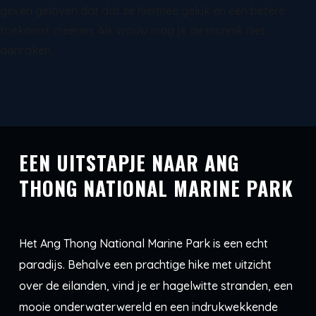
geven geloven dat dat ze hiermee geluk en een betere
toekomst creëren. Als vrouw mag je de monnik niet
aanraken.
EEN UITSTAPJE NAAR ANG
THONG NATIONAL MARINE PARK
Het Ang Thong National Marine Park is een echt
paradijs. Behalve een prachtige hike met uitzicht
over de eilanden, vind je er hagelwitte stranden, een
mooie onderwaterwereld en een indrukwekkende