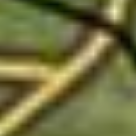
een fysieke kaart voor Denis aanschaffen. Maar omdat het
zo weinig moeite kostte, kochten we er ook een voor Denis.
Geen gedoe met simkaarten wisselen, de eSIM was
eenvoudig geïnstalleerd en werkt gewoon naast je
Belgische of Nederlandse simkaart.
Je kan de e-SIM hier aanschaffen.
Je kan kiezen uit
mobiele data voor 5, 7, 8, 14 of 30 dagen en ook
verschillende volumes. Ga je niet alleen naar Thailand? Je
kan er ook een eSIM kopen die geldig is in 8 landen:
Thailand, Singapore, Maleisië, Indonesië, Vietnam,
Cambodja, Myanmar en Zuid-Korea.
Je kan de eSIM het beste net voor je vertrek naar Thailand
activeren, dan werkt het direct als je in Thailand aan komt.
Je hebt WiFi nodig om de eSIM te activeren, daarom is het
het handigste om dit thuis te doen voor vertrek.
Niet zeker of je smartphone een eSIM ondersteunt?
Onderneem deze stappen: