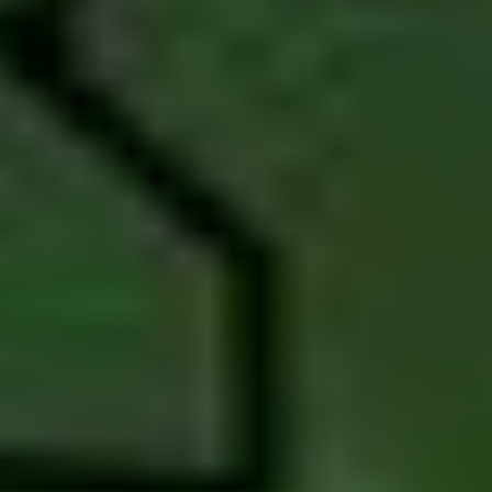
25 satang is 1/4 baht en 50 satang is een halve baht.
De bankbiljetten vind je in
20, 50, 100, 500 en 1000 Thaise
baht. Het grootste biljet staat dus ongeveer gelijk aan €
26,50 (koers april 2023).
Op zowel de munten als de bankbiljetten staat de Thaise
koning afgebeeld. Pas op als je geld laat vallen, ga er niet
met je voet opstaan, dit wordt als zeer beledigend
beschouwd.
HOEVEEL BEDRAAGT HET TIJDSVERSCHIL?
Het tijdsverschil tussen België en Thailand is 5 uur later
tijdens zomertijd. In onze wintertijd schelen Brussel en
Bangkok 6 uur van elkaar. In Thailand is het altijd later.
HOE LANG IS HET VLIEGEN NAAR THAILAND?
Over het algemeen is het 11 uur vliegen naar Bangkok bij
een rechtstreekse vlucht. Maar er gaan momenteel geen