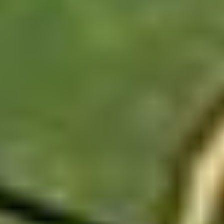
degenen die door moesten reizen en de tickets in één keer
hadden gekocht, kregen alsnog een aansluiting naar hun
bestemming. Boek je de extra vlucht los, is het meestal een
ander verhaal.
KAN IK VAN TEVOREN EEN THAISE SIMKAART KOPEN?
Toen ik nog in het bezit was van een Android met dubbele
sim was het altijd eenvoudig, op reis koop je een extra
simkaartje en je kan beide nog gebruiken. Maar toch was
het altijd wel wat tijdrovend om de juiste winkel te vinden en
contracten te tekenen.
Nu dat ik weer een iPhone heb en dus maar één simslot,
zocht ik naar een alternatief en die blijkt te bestaan!
Er zijn eSIM’s die je heel eenvoudig online kan aanschaffen.
Ik kocht er een van tevoren voor mezelf, op reis zouden we