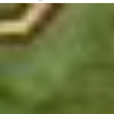
THAILAND
Welkom in Thailand, het land van de glimlach, de
paradijselijke stranden en de rijke cultuur.
;