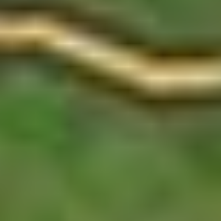
THAILAND?
Ja, sinds 1 juni 2024 gaan er weer rechtstreekse vluchten
van Brussel naar Bangkok met Thai Airways. Vind je een
tussenstop niet erg? Vanaf Brussel kan je ook met Etihad,
Qatar of Emirates naar Bangkok vliegen.
Vanuit Amsterdam kan je rechtstreeks naar Bangkok
vliegen met Eva Air of KLM.
Wij vlogen zelf met Etihad en vonden een tussenstop niet
erg, het was heerlijk om na 6 uur de benen te kunnen
strekken.
GA JE ENKEL HET ZUIDEN BEZOEKEN?
Dan kan het lonen om een vlucht naar Samui, Surat Thani of
Phuket te boeken in plaats van Bangkok. Je kan dan
bijvoorbeeld overstappen in Bangkok, Dubai of Doha.
Als je deze tickets in één keer boekt, heb je garantie dat je
je vluchten haalt. Onze vlucht had een paar uur vertraging,