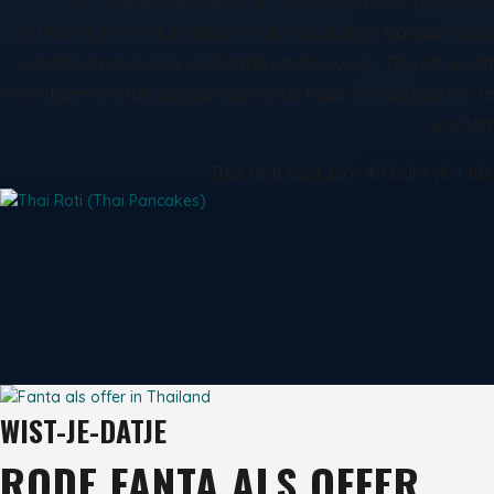
De Thaise ‘pancakes’ of ‘roti’ is een zoete (en vette)
lekkernij. Flinterdun deeg wordt met plakjes banaan bruin
gebakken en in een vierkantje opgevouwen. De roti wordt
vervolgens in stukjes gesneden en is klaar om opgegeten te
worden!
Thai Roti kost zo’n 40 baht (€ 1,10).
WIST-JE-DATJE
RODE FANTA ALS OFFER