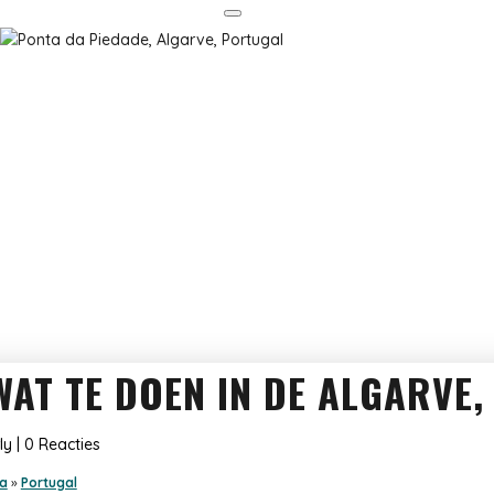
WAT TE DOEN IN DE ALGARVE
ly
|
0 Reacties
a
»
Portugal