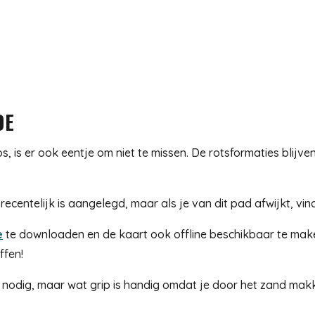
DE
is er ook eentje om niet te missen. De rotsformaties blijven
centelijk is aangelegd, maar als je van dit pad afwijkt, vin
e
te downloaden en de kaart ook offline beschikbaar te mak
ffen!
odig, maar wat grip is handig omdat je door het zand makkeli