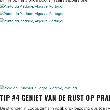
Blijf je op het vlonderpad, zijn zelfs slippers oké.
TIP #4 GENIET VAN DE RUST OP PRA
De stranden in Lagos zelf zijn vaak druk bezocht, dus toen