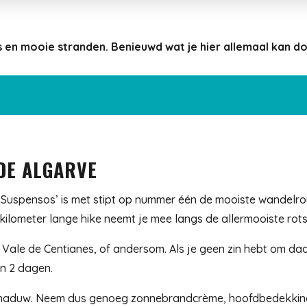
 en mooie stranden. Benieuwd wat je hier allemaal kan do
 DE ALGARVE
 Suspensos’ is met stipt op nummer één de mooiste wandelrou
ilometer lange hike neemt je mee langs de allermooiste rots
o Vale de Centianes, of andersom. Als je geen zin hebt om da
in 2 dagen.
ig schaduw. Neem dus genoeg zonnebrandcrème, hoofdbedekkin